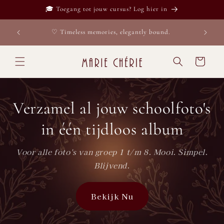
Meteen
🎓 Toegang tot jouw cursus? Log hier in
naar de
content
♡ V
♡ Timeless memories, elegantly bound.
Winkelwage
Verzamel al jouw schoolfoto's
in één tijdloos album
Voor alle foto's van groep 1 t/m 8. Mooi. Simpel.
Blijvend.
Bekijk Nu