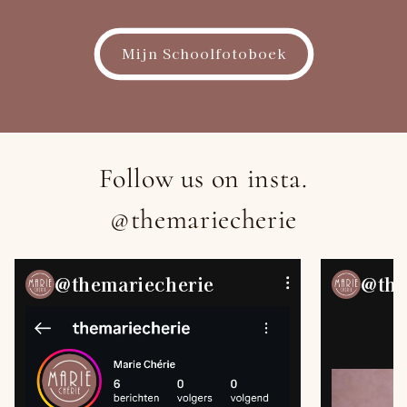
Mijn Schoolfotoboek
Follow us on insta.
@themariecherie
@themariecherie
@the