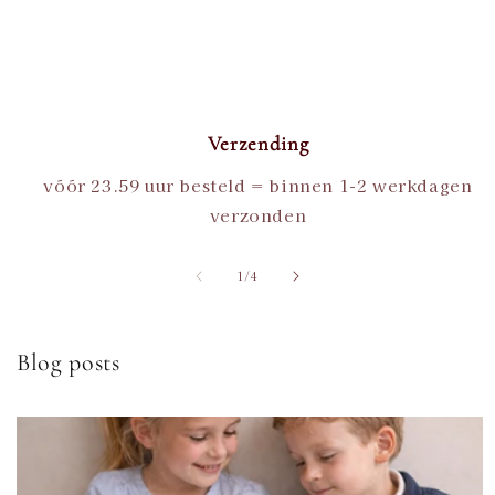
Verzending
vóór 23.59 uur besteld = binnen 1-2 werkdagen
verzonden
van
1
/
4
Blog posts