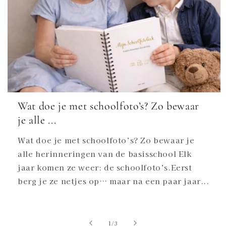
Wat doe je met schoolfoto’s? Zo bewaar
je alle ...
Wat doe je met schoolfoto’s? Zo bewaar je
alle herinneringen van de basisschool Elk
jaar komen ze weer: de schoolfoto’s.Eerst
berg je ze netjes op… maar na een paar jaar...
van
1
/
3