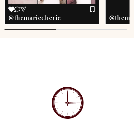
@themar
@themariecherie