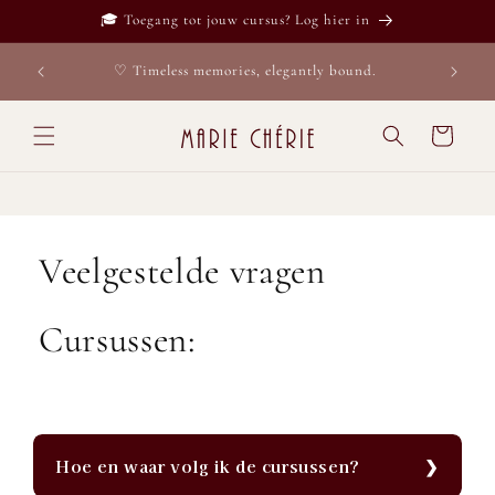
Meteen
🎓 Toegang tot jouw cursus? Log hier in
naar de
content
♡ V
♡ Timeless memories, elegantly bound.
Winkelwage
Veelgestelde vragen
Cursussen:
Hoe en waar volg ik de cursussen?